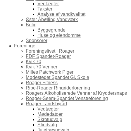
Vedtægter
Takster
Analyse af vandkvalitet
Øster Åbølling Vandværk
Bolig
Byggegrunde
Huse og ejendomme
Sponsorer
Foreninger
Foreningslivet i Roager
FDF Spandet-Roager
Kvik 70
Kvik 70 Venner
Milles Patchwork Piger
Mødestedet Spandet Gl. Skole
Roager Fitness
Ribe-Roager Ringriderforening
Roagers Alkoholiserede Venner af Kryddersnaps
Roager-Seem-Spandet Venstreforening
Roager Landsbyråd
Vedtægter
Mødedatoer
Skrotudvalg
Stiudvalg
Juletræsudvalg