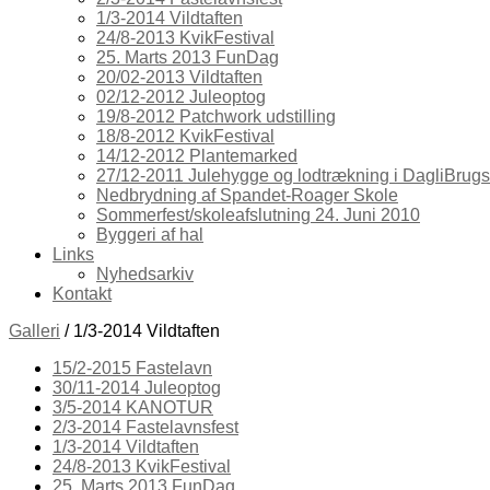
1/3-2014 Vildtaften
24/8-2013 KvikFestival
25. Marts 2013 FunDag
20/02-2013 Vildtaften
02/12-2012 Juleoptog
19/8-2012 Patchwork udstilling
18/8-2012 KvikFestival
14/12-2012 Plantemarked
27/12-2011 Julehygge og lodtrækning i DagliBrug
Nedbrydning af Spandet-Roager Skole
Sommerfest/skoleafslutning 24. Juni 2010
Byggeri af hal
Links
Nyhedsarkiv
Kontakt
Galleri
/ 1/3-2014 Vildtaften
15/2-2015 Fastelavn
30/11-2014 Juleoptog
3/5-2014 KANOTUR
2/3-2014 Fastelavnsfest
1/3-2014 Vildtaften
24/8-2013 KvikFestival
25. Marts 2013 FunDag