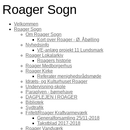
Roager Sogn
Velkommen
Roager Sogn
Om Roager Sogn
Kort over Roager - Ø. Åbølling
Nyhedsinfo
VE-anlæg projekt 11 Lundsmark
Roager Lokalarkiv
Roagers historie
Roager Medborgerhus
Roager Kirke
Referater menighedsrådsmøde
Idræts- og Kulturhuset Roager
Undervisning-skole
Paraplyen - børnehave
DAGPLEJEN I ROAGER
Bibliotek
Sydtrafik
Frifelt/Roager Kraftvarmeværk
Generalforsamling 25/11-2018
Takstblad 2017-2018
Roager Vandværk