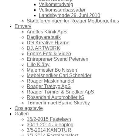
Velkomstudvalg
Velkomstambassadør
Landsbymøde 29. Juni 2010
Støtteforeningen for Roager Medborgerhus
Erhverv
Anettes Klinik ApS
Dagligvarebutik
Det Kreative Hjørne
DJ. ARTWORK
Egon's Foto & Video
Entreprenør Svend Petersen
Lille Klåby
Malermester Bo Nissen
Møbelsnedker Carl Schneider
Roager Maskinhandel
Roager Træbyg ApS
Roager Tømrer & Snedker ApS
Rosendahl Automobiler I/S
Tømrerfirmaet Bjarne Skovby
Opslagstavle
Galleri
15/2-2015 Fastelavn
30/11-2014 Juleoptog
3/5-2014 KANOTUR
2/3-2014 Fastelavnsfest