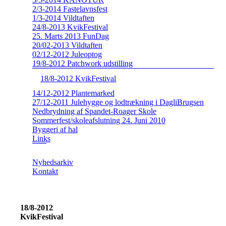
2/3-2014 Fastelavnsfest
1/3-2014 Vildtaften
24/8-2013 KvikFestival
25. Marts 2013 FunDag
20/02-2013 Vildtaften
02/12-2012 Juleoptog
19/8-2012 Patchwork udstilling
18/8-2012 KvikFestival
14/12-2012 Plantemarked
27/12-2011 Julehygge og lodtrækning i DagliBrugsen
Nedbrydning af Spandet-Roager Skole
Sommerfest/skoleafslutning 24. Juni 2010
Byggeri af hal
Links
Nyhedsarkiv
Kontakt
18/8-2012
KvikFestival