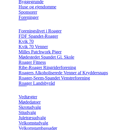
Byggegrunde
Huse og ejendomme
Sponsorer
Foreninger
Foreningslivet i Roager
FDF Spandet-Roager
Kvik 70
Kvik 70 Venner
Milles Patchwork Piger
Mødestedet Spandet Gl. Skole
Roager Fitness
Ribe-Roager Ringriderforening
Roagers Alkoholiserede Venner af Kryddersnaps
Roager-Seem-Spandet Venstreforening
Roager Landsbyråd
Vedtægter
Mødedatoer
Skrotudvalg
Stiudvalg
Juletræsudvalg
Velkomstudvalg
Velkomstambassadør