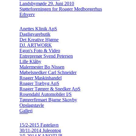
Landsbymøde 29. Juni 2010
Støtteforeningen for Roager Medborgerhus
Erhverv
Anettes Klinik ApS
Dagligvarebutik
Det Kreative Hjørne
DJ. ARTWORK
Egon's Foto & Video
Entreprenør Svend Petersen
Lille Klåby
Malermester Bo Nissen
Møbelsnedker Carl Schneider
Roager Maskinhandel
Roager Træbyg ApS
Roager Tømrer & Snedker ApS
Rosendahl Automobiler I/S
Tømrerfirmaet Bjarne Skovby
Opslagstavle
Galleri
15/2-2015 Fastelavn
30/11-2014 Juleoptog
3/5-2014 KANOTUR