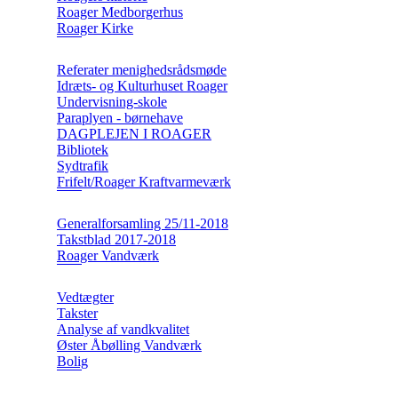
Roager Medborgerhus
Roager Kirke
Referater menighedsrådsmøde
Idræts- og Kulturhuset Roager
Undervisning-skole
Paraplyen - børnehave
DAGPLEJEN I ROAGER
Bibliotek
Sydtrafik
Frifelt/Roager Kraftvarmeværk
Generalforsamling 25/11-2018
Takstblad 2017-2018
Roager Vandværk
Vedtægter
Takster
Analyse af vandkvalitet
Øster Åbølling Vandværk
Bolig