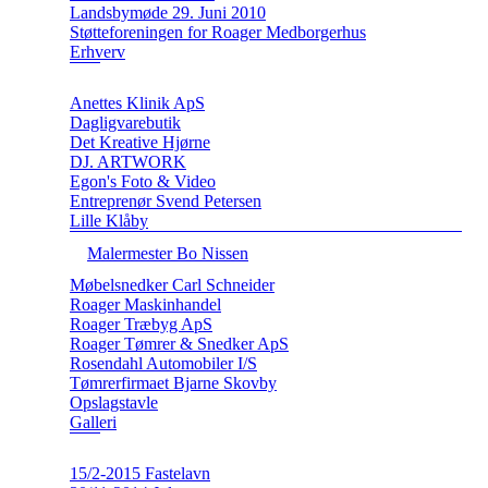
Landsbymøde 29. Juni 2010
Støtteforeningen for Roager Medborgerhus
Erhverv
Anettes Klinik ApS
Dagligvarebutik
Det Kreative Hjørne
DJ. ARTWORK
Egon's Foto & Video
Entreprenør Svend Petersen
Lille Klåby
Malermester Bo Nissen
Møbelsnedker Carl Schneider
Roager Maskinhandel
Roager Træbyg ApS
Roager Tømrer & Snedker ApS
Rosendahl Automobiler I/S
Tømrerfirmaet Bjarne Skovby
Opslagstavle
Galleri
15/2-2015 Fastelavn