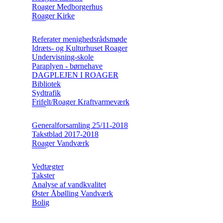
Roager Medborgerhus
Roager Kirke
Referater menighedsrådsmøde
Idræts- og Kulturhuset Roager
Undervisning-skole
Paraplyen - børnehave
DAGPLEJEN I ROAGER
Bibliotek
Sydtrafik
Frifelt/Roager Kraftvarmeværk
Generalforsamling 25/11-2018
Takstblad 2017-2018
Roager Vandværk
Vedtægter
Takster
Analyse af vandkvalitet
Øster Åbølling Vandværk
Bolig