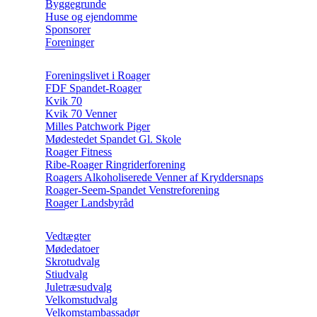
Byggegrunde
Huse og ejendomme
Sponsorer
Foreninger
Foreningslivet i Roager
FDF Spandet-Roager
Kvik 70
Kvik 70 Venner
Milles Patchwork Piger
Mødestedet Spandet Gl. Skole
Roager Fitness
Ribe-Roager Ringriderforening
Roagers Alkoholiserede Venner af Kryddersnaps
Roager-Seem-Spandet Venstreforening
Roager Landsbyråd
Vedtægter
Mødedatoer
Skrotudvalg
Stiudvalg
Juletræsudvalg
Velkomstudvalg
Velkomstambassadør