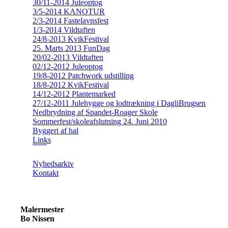
30/11-2014 Juleoptog
3/5-2014 KANOTUR
2/3-2014 Fastelavnsfest
1/3-2014 Vildtaften
24/8-2013 KvikFestival
25. Marts 2013 FunDag
20/02-2013 Vildtaften
02/12-2012 Juleoptog
19/8-2012 Patchwork udstilling
18/8-2012 KvikFestival
14/12-2012 Plantemarked
27/12-2011 Julehygge og lodtrækning i DagliBrugsen
Nedbrydning af Spandet-Roager Skole
Sommerfest/skoleafslutning 24. Juni 2010
Byggeri af hal
Links
Nyhedsarkiv
Kontakt
Malermester
Bo Nissen