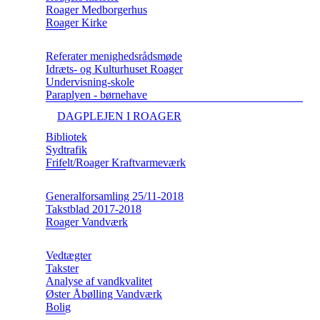
Roager Medborgerhus
Roager Kirke
Referater menighedsrådsmøde
Idræts- og Kulturhuset Roager
Undervisning-skole
Paraplyen - børnehave
DAGPLEJEN I ROAGER
Bibliotek
Sydtrafik
Frifelt/Roager Kraftvarmeværk
Generalforsamling 25/11-2018
Takstblad 2017-2018
Roager Vandværk
Vedtægter
Takster
Analyse af vandkvalitet
Øster Åbølling Vandværk
Bolig