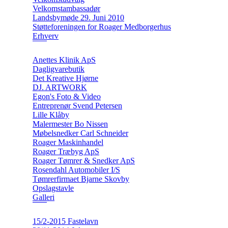
Velkomstambassadør
Landsbymøde 29. Juni 2010
Støtteforeningen for Roager Medborgerhus
Erhverv
Anettes Klinik ApS
Dagligvarebutik
Det Kreative Hjørne
DJ. ARTWORK
Egon's Foto & Video
Entreprenør Svend Petersen
Lille Klåby
Malermester Bo Nissen
Møbelsnedker Carl Schneider
Roager Maskinhandel
Roager Træbyg ApS
Roager Tømrer & Snedker ApS
Rosendahl Automobiler I/S
Tømrerfirmaet Bjarne Skovby
Opslagstavle
Galleri
15/2-2015 Fastelavn