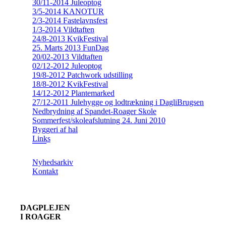
30/11-2014 Juleoptog
3/5-2014 KANOTUR
2/3-2014 Fastelavnsfest
1/3-2014 Vildtaften
24/8-2013 KvikFestival
25. Marts 2013 FunDag
20/02-2013 Vildtaften
02/12-2012 Juleoptog
19/8-2012 Patchwork udstilling
18/8-2012 KvikFestival
14/12-2012 Plantemarked
27/12-2011 Julehygge og lodtrækning i DagliBrugsen
Nedbrydning af Spandet-Roager Skole
Sommerfest/skoleafslutning 24. Juni 2010
Byggeri af hal
Links
Nyhedsarkiv
Kontakt
DAGPLEJEN
I ROAGER