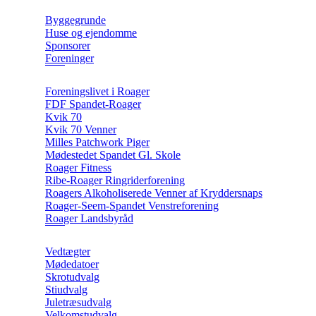
Byggegrunde
Huse og ejendomme
Sponsorer
Foreninger
Foreningslivet i Roager
FDF Spandet-Roager
Kvik 70
Kvik 70 Venner
Milles Patchwork Piger
Mødestedet Spandet Gl. Skole
Roager Fitness
Ribe-Roager Ringriderforening
Roagers Alkoholiserede Venner af Kryddersnaps
Roager-Seem-Spandet Venstreforening
Roager Landsbyråd
Vedtægter
Mødedatoer
Skrotudvalg
Stiudvalg
Juletræsudvalg
Velkomstudvalg