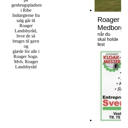
genbrugspladsen
i Ribe
Indtægterne fra
Roager
salg går til
Roager
Medborge
Landsbyråd,
når du
hvor de så
skal holde
bruges til gavn
fest
og
glæde for alle i
Roager Sogn.
Mvh. Roager
Landsbyråd