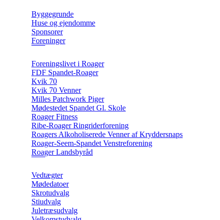
Byggegrunde
Huse og ejendomme
Sponsorer
Foreninger
Foreningslivet i Roager
FDF Spandet-Roager
Kvik 70
Kvik 70 Venner
Milles Patchwork Piger
Mødestedet Spandet Gl. Skole
Roager Fitness
Ribe-Roager Ringriderforening
Roagers Alkoholiserede Venner af Kryddersnaps
Roager-Seem-Spandet Venstreforening
Roager Landsbyråd
Vedtægter
Mødedatoer
Skrotudvalg
Stiudvalg
Juletræsudvalg
Velkomstudvalg