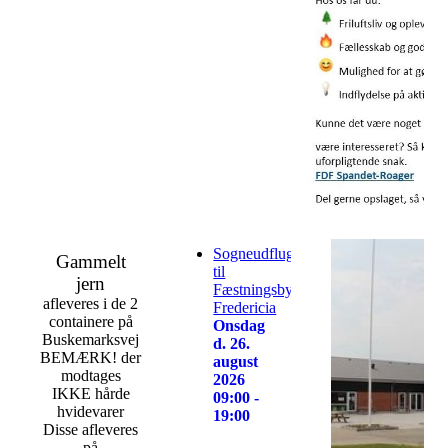
Sogneudflugt
Gammelt
til
jern
Fæstningsbyen
afleveres i de 2
Fredericia
containere på
Onsdag
Buskemarksvej
d. 26.
BEMÆRK! der
august
modtages
2026
IKKE hårde
09:00 -
hvidevarer
19:00
Disse afleveres
på