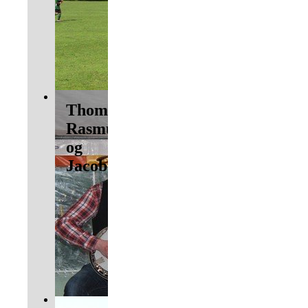
Thomas,
Rasmus
og
Jacob