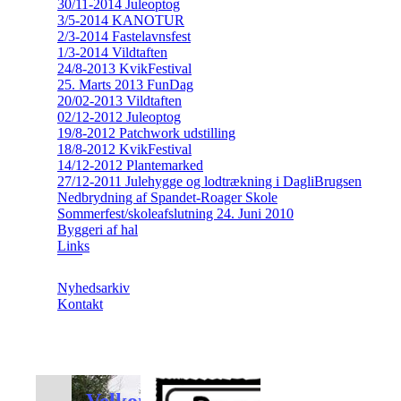
30/11-2014 Juleoptog
3/5-2014 KANOTUR
2/3-2014 Fastelavnsfest
1/3-2014 Vildtaften
24/8-2013 KvikFestival
25. Marts 2013 FunDag
20/02-2013 Vildtaften
02/12-2012 Juleoptog
19/8-2012 Patchwork udstilling
18/8-2012 KvikFestival
14/12-2012 Plantemarked
27/12-2011 Julehygge og lodtrækning i DagliBrugsen
Nedbrydning af Spandet-Roager Skole
Sommerfest/skoleafslutning 24. Juni 2010
Byggeri af hal
Links
Nyhedsarkiv
Kontakt