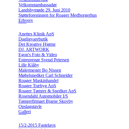
Velkomstambassadør
Landsbymøde 29. Juni 2010
Støtteforeningen for Roager Medborgerhus
Erhverv
Anettes Klinik ApS
Dagligvarebutik
Det Kreative Hjørne
DJ. ARTWORK
Egon's Foto & Video
Entreprenør Svend Petersen
Lille Klåby
Malermester Bo Nissen
Møbelsnedker Carl Schneider
Roager Maskinhandel
Roager Træbyg ApS
Roager Tømrer & Snedker ApS
Rosendahl Automobiler I/S
Tømrerfirmaet Bjarne Skovby
Opslagstavle
Galleri
15/2-2015 Fastelavn