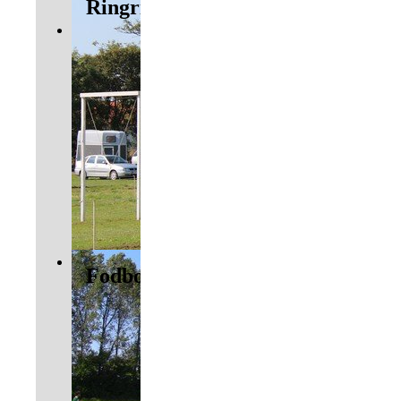
Ringridning
Fodbold