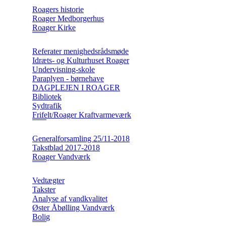
Roagers historie
Roager Medborgerhus
Roager Kirke
Referater menighedsrådsmøde
Idræts- og Kulturhuset Roager
Undervisning-skole
Paraplyen - børnehave
DAGPLEJEN I ROAGER
Bibliotek
Sydtrafik
Frifelt/Roager Kraftvarmeværk
Generalforsamling 25/11-2018
Takstblad 2017-2018
Roager Vandværk
Vedtægter
Takster
Analyse af vandkvalitet
Øster Åbølling Vandværk
Bolig